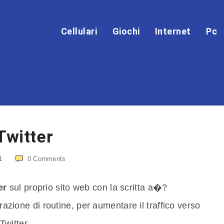
Cellulari
Giochi
Internet
Pc
Twitter
1
0
Comments
er
sul proprio sito web con la scritta a�?
zione di routine, per aumentare il traffico verso
 Twitter.