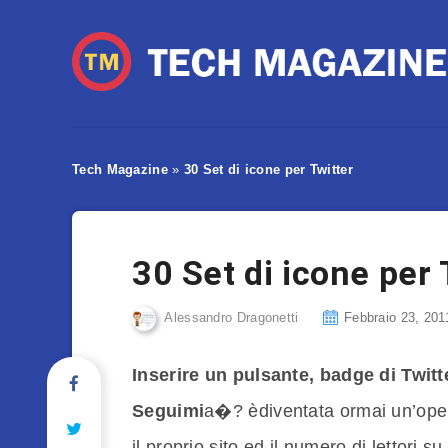
Tech Magazine
»
30 Set di icone per Twitter
30 Set di icone per 
Alessandro Dragonetti
Febbraio 23, 201
Inserire un pulsante, badge di Twitt
Seguimi
a�? èdiventata ormai un’opera
il proprio sito ed il numero di lettori su