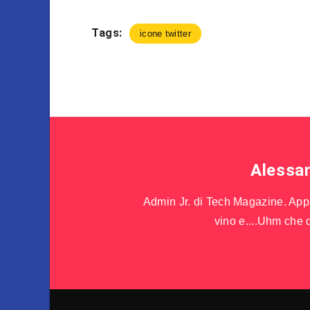
Tags:
icone twitter
Alessa
Admin Jr. di Tech Magazine. Appas
vino e....Uhm che d