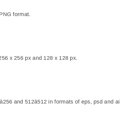
t PNG format.
 256 x 256 px and 128 x 128 px.
6à256 and 512à512 in formats of eps, psd and ai