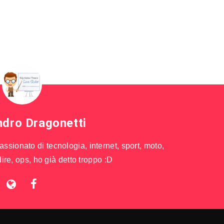
ndro Dragonetti
sionato di tecnologia, internet, sport, moto,
ire, ops, ho già detto troppo :D