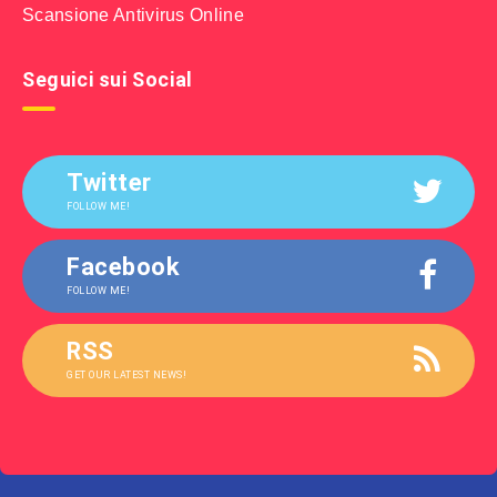
Scansione Antivirus Online
Seguici sui Social
Twitter
FOLLOW ME!
Facebook
FOLLOW ME!
RSS
GET OUR LATEST NEWS!