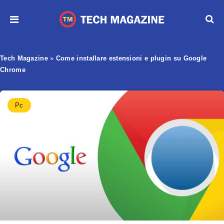
Tech Magazine
»
Come installare estensioni e plugin su Google
Chrome
Pc