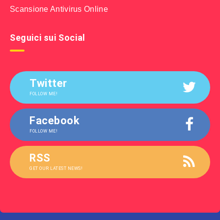
Scansione Antivirus Online
Seguici sui Social
Twitter
FOLLOW ME!
Facebook
FOLLOW ME!
RSS
GET OUR LATEST NEWS!