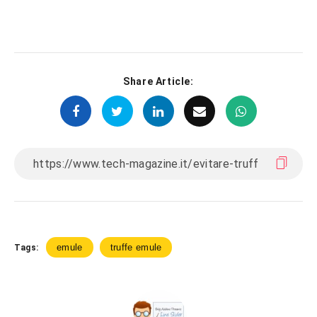
Share Article:
emule
truffe emule
Tags: