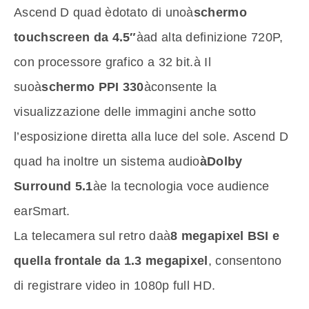
Ascend D quad èdotato di unoà
schermo
touchscreen da 4.5″
àad alta definizione 720P,
con processore grafico a 32 bit.à Il
suoà
schermo PPI 330
àconsente la
visualizzazione delle immagini anche sotto
l’esposizione diretta alla luce del sole. Ascend D
quad ha inoltre un sistema audio
àDolby
Surround 5.1
àe la tecnologia voce audience
earSmart.
La telecamera sul retro daà
8 megapixel BSI e
quella frontale da 1.3 megapixel
, consentono
di registrare video in 1080p full HD.