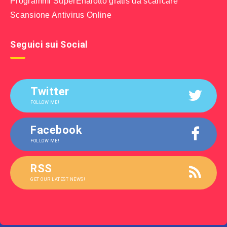
Programmi SuperEnalotto gratis da scaricare
Scansione Antivirus Online
Seguici sui Social
Twitter
FOLLOW ME!
Facebook
FOLLOW ME!
RSS
GET OUR LATEST NEWS!