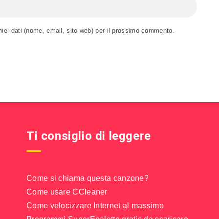
miei dati (nome, email, sito web) per il prossimo commento.
Ti consiglio di leggere
Come si chiama questa canzone?
Come usare CCleaner
Come velocizzare Internet al massimo