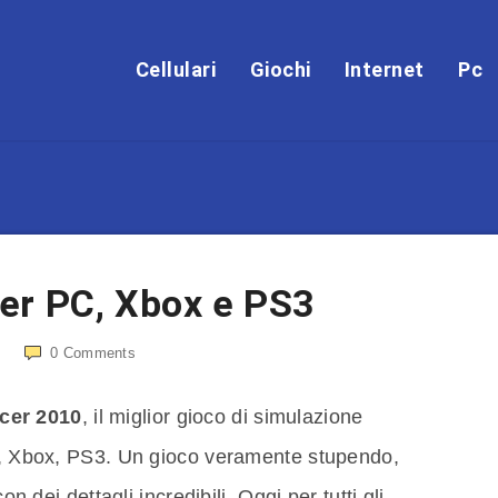
Cellulari
Giochi
Internet
Pc
er PC, Xbox e PS3
0
Comments
cer 2010
, il miglior gioco di simulazione
PC, Xbox, PS3. Un gioco veramente stupendo,
on dei dettagli incredibili. Oggi per tutti gli