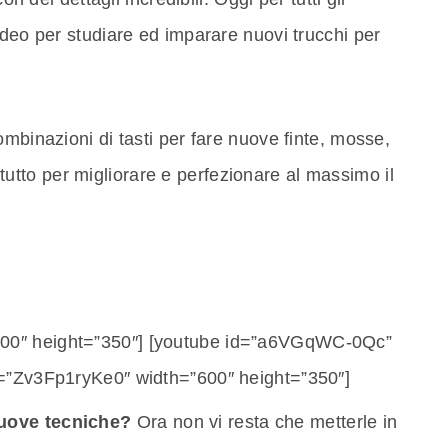
ideo per studiare ed imparare nuovi trucchi per
ombinazioni di tasti per fare nuove finte, mosse,
di tutto per migliorare e perfezionare al massimo il
00″ height=”350″] [youtube id=”a6VGqWC-0Qc”
d=”Zv3Fp1ryKe0″ width=”600″ height=”350″]
nuove tecniche?
Ora non vi resta che metterle in