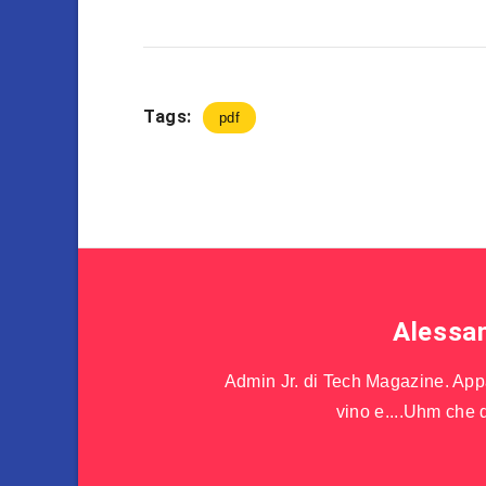
Tags:
pdf
Alessa
Admin Jr. di Tech Magazine. Appas
vino e....Uhm che d