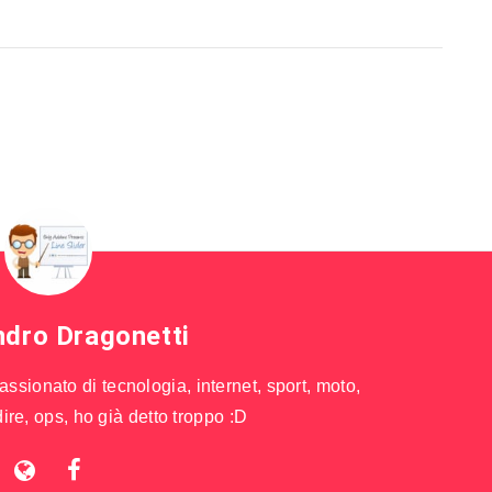
ndro Dragonetti
sionato di tecnologia, internet, sport, moto,
ire, ops, ho già detto troppo :D