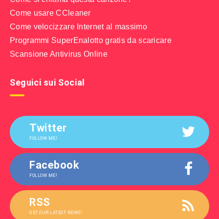
Come usare CCleaner
Come velocizzare Internet al massimo
Programmi SuperEnalotto gratis da scaricare
Scansione Antivirus Online
Seguici sui Social
Twitter
FOLLOW ME!
Facebook
FOLLOW ME!
RSS
GET OUR LATEST NEWS!