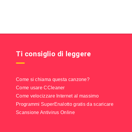
Ti consiglio di leggere
Come si chiama questa canzone?
Come usare CCleaner
Come velocizzare Internet al massimo
Programmi SuperEnalotto gratis da scaricare
Scansione Antivirus Online