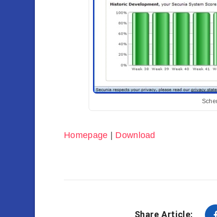
Scher
Homepage
|
Download
Share Article: