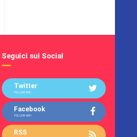
Seguici sui Social
Twitter
FOLLOW ME!
Facebook
FOLLOW ME!
RSS