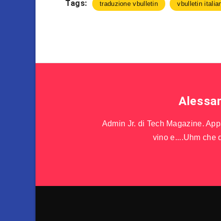
Tags:
traduzione vbulletin
vbulletin italia
Alessa
Admin Jr. di Tech Magazine. Appas
vino e....Uhm che d