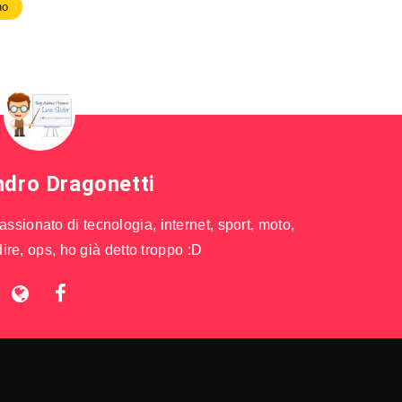
no
ndro Dragonetti
sionato di tecnologia, internet, sport, moto,
ire, ops, ho già detto troppo :D