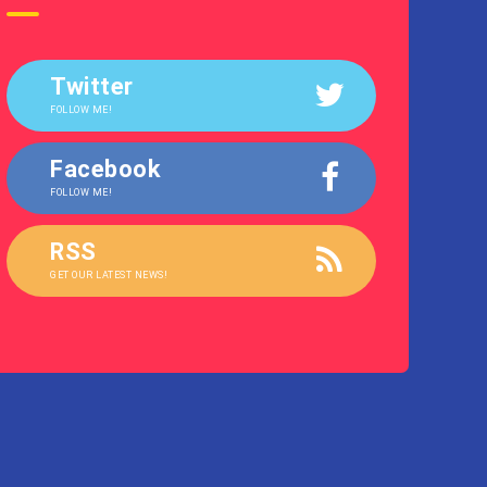
Twitter
FOLLOW ME!
Facebook
FOLLOW ME!
RSS
GET OUR LATEST NEWS!