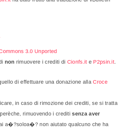
n
 Commons 3.0 Unported
di
non
rimuovere i crediti di
Cionfs.it
e
P2psin.it
.
quello di effettuare una donazione alla
Croce
care, in caso di rimozione dei crediti, se si tratta
 perèche, rimuovendo i crediti
senza aver
rai a�?soloa�? non aiutato qualcuno che ha