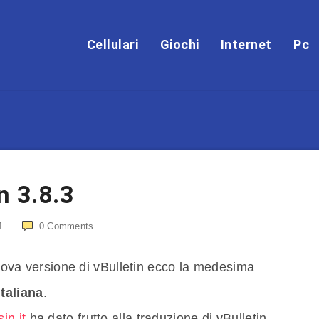
Cellulari
Giochi
Internet
Pc
n 3.8.3
1
0
Comments
 nuova versione di vBulletin ecco la medesima
italiana
.
in.it
ha dato frutto alla traduzione di vBulletin