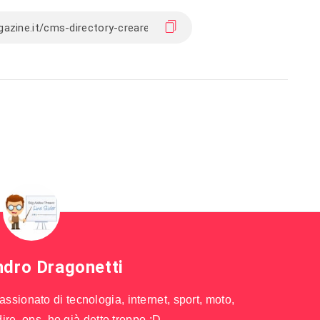
ndro Dragonetti
sionato di tecnologia, internet, sport, moto,
ire, ops, ho già detto troppo :D