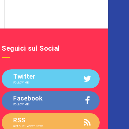
Seguici sui Social
Twitter
FOLLOW ME!
Facebook
FOLLOW ME!
RSS
GET OUR LATEST NEWS!