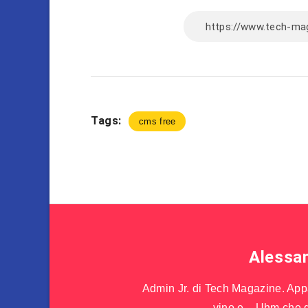
Tags:
cms free
Alessa
Admin Jr. di Tech Magazine. Appas
vino e....Uhm che d