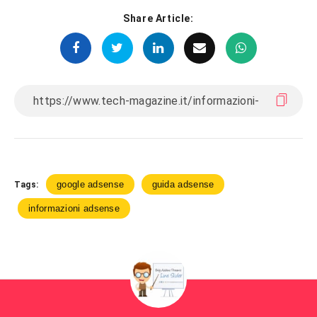
Share Article:
google adsense
guida adsense
Tags:
informazioni adsense