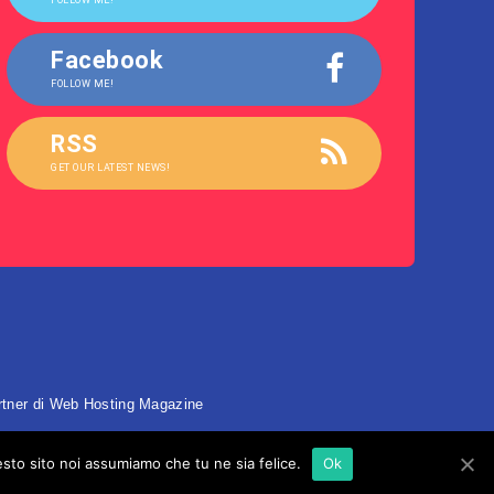
FOLLOW ME!
Facebook
FOLLOW ME!
RSS
GET OUR LATEST NEWS!
rtner di
Web Hosting Magazine
esto sito noi assumiamo che tu ne sia felice.
Ok