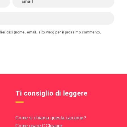
miei dati (nome, email, sito web) per il prossimo commento.
Ti consiglio di leggere
Come si chiama questa canzone?
Come usare CCleaner