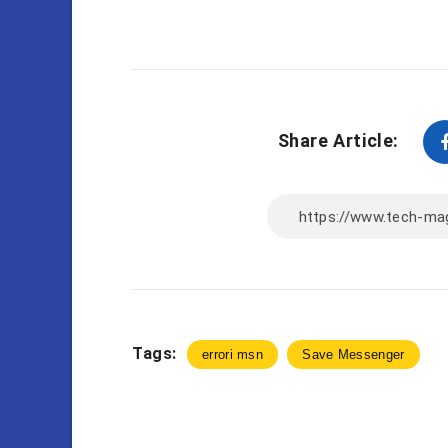
Share Article:
Tags:
errori msn
Save Messenger