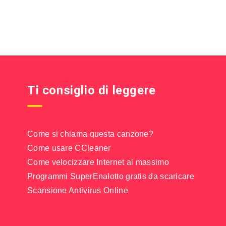
Ti consiglio di leggere
Come si chiama questa canzone?
Come usare CCleaner
Come velocizzare Internet al massimo
Programmi SuperEnalotto gratis da scaricare
Scansione Antivirus Online