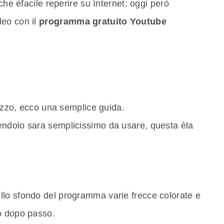
che èfacile reperire su Internet; oggi però
deo con il
programma gratuito Youtube
lizzo, ecco una semplice guida.
endolo sara semplicissimo da usare, questa èla
lo sfondo del programma varie frecce colorate e
o dopo passo.