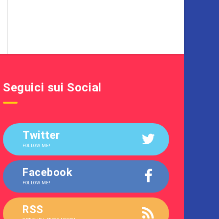
Seguici sui Social
Twitter
FOLLOW ME!
Facebook
FOLLOW ME!
RSS