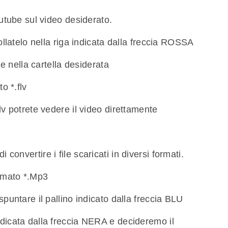
outube sul video desiderato.
collatelo nella riga indicata dalla freccia ROSSA
ile nella cartella desiderata
o *.flv
lv potrete vedere il video direttamente
onvertire i file scaricati in diversi formati.
rmato *.Mp3
spuntare il pallino indicato dalla freccia BLU
dicata dalla freccia NERA e decideremo il